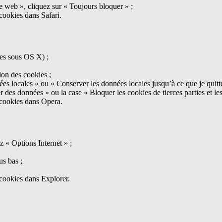
te web », cliquez sur « Toujours bloquer » ;
 cookies dans Safari.
tes sous OS X) ;
ion des cookies ;
nées locales » ou « Conserver les données locales jusqu’à ce que je quit
r des données » ou la case « Bloquer les cookies de tierces parties et le
e cookies dans Opera.
z « Options Internet » ;
us bas ;
 cookies dans Explorer.