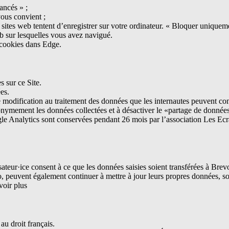
ancés » ;
vous convient ;
sites web tentent d’enregistrer sur votre ordinateur. « Bloquer uniquemen
b sur lesquelles vous avez navigué.
e cookies dans Edge.
s sur ce Site.
es.
modification au traitement des données que les internautes peuvent cons
onymement les données collectées et à désactiver le «partage de données 
ogle Analytics sont conservées pendant 26 mois par l’association Les Ecr
sateur·ice consent à ce que les données saisies soient transférées à Brev
o, peuvent également continuer à mettre à jour leurs propres données, soi
voir plus
au droit français.