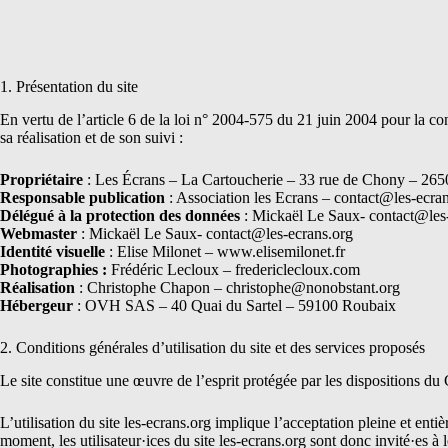
Passer
au
contenu
1. Présentation du site
En vertu de l’article 6 de la loi n° 2004-575 du 21 juin 2004 pour la co
sa réalisation et de son suivi :
Propriétaire
: Les Écrans – La Cartoucherie – 33 rue de Chony – 265
Responsable publication
:
Association les Ecrans
–
contact@les-ecran
Délégué à la protection des données
: Mickaël Le Saux-
contact@les
Webmaster
: Mickaël Le Saux-
contact@les-ecrans.org
Identité visuelle
: Elise Milonet –
www.elisemilonet.fr
Photographies :
Frédéric Lecloux –
fredericlecloux.com
Réalisation
:
Christophe Chapon
–
christophe@nonobstant.org
Hébergeur
: OVH SAS – 40 Quai du Sartel – 59100 Roubaix
2. Conditions générales d’utilisation du site et des services proposés
Le site constitue une œuvre de l’esprit protégée par les dispositions du
L’utilisation du site
les-ecrans.org
implique l’acceptation pleine et entièr
moment, les utilisateur·ices du site
les-ecrans.org
sont donc invité·es à l