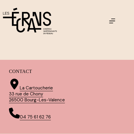
Passer
au
contenu
CONTACT
La Cartoucherie
33 rue de Chony
26500 Bourg-Les-Valence
04 75 61 62 76