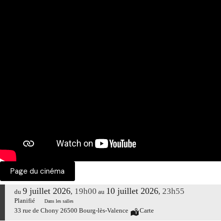
Page du cinéma
9 juillet 2026
10 juillet 2026
19h00
23h55
,
,
du
au
Planifié
Dans les salles
33 rue de Chony 26500 Bourg-lès-Valence
Carte